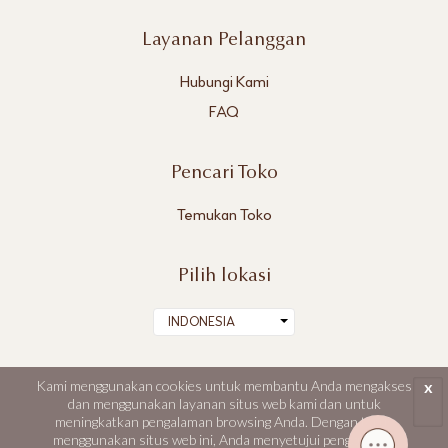
Layanan Pelanggan
Hubungi Kami
FAQ
Pencari Toko
Temukan Toko
Pilih lokasi
INDONESIA
Kami menggunakan cookies untuk membantu Anda mengakses
x
dan menggunakan layanan situs web kami dan untuk
meningkatkan pengalaman browsing Anda. Dengan terus
DR's Secret, Aestier dan BWL adalah merek dagang terdaftar dari Best World.
menggunakan situs web ini, Anda menyetujui penggunaan
© Best World 2026. Seluruh hak cipta dilindungi.