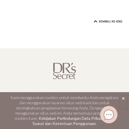
KEMBALI KE ATAS
DR's Secret
Kami menggunakan cookies untuk membantu Anda mengakses
x
dan menggunakan layanan situs web kami dan untuk
meningkatkan pengalaman browsing Anda. Dengan terus
Kisah Brand Kami
menggunakan situs web ini, Anda menyetujui penggunaan
Tentang kami
cookies kami,
Kebijakan Perlindungan Data Pribadi
, serta
Syarat dan Ketentuan Penggunaan
.
Media