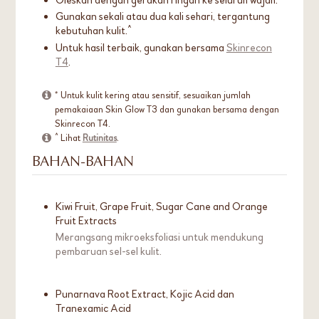
Oleskan dengan gerakan ringan ke seluruh wajah.
Gunakan sekali atau dua kali sehari, tergantung
kebutuhan kulit.^
Untuk hasil terbaik, gunakan bersama
Skinrecon
T4
.
* Untuk kulit kering atau sensitif, sesuaikan jumlah
pemakaiaan Skin Glow T3 dan gunakan bersama dengan
Skinrecon T4.
^ Lihat
Rutinitas
.
BAHAN-BAHAN
Kiwi Fruit, Grape Fruit, Sugar Cane and Orange
Fruit Extracts
Merangsang mikroeksfoliasi untuk mendukung
pembaruan sel-sel kulit.
Punarnava Root Extract, Kojic Acid dan
Tranexamic Acid