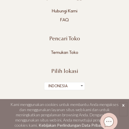
Hubungi Kami
FAQ
Pencari Toko
Temukan Toko
Pilih lokasi
INDONESIA
Kami menggunakan cookies untuk membantu Anda mengakses
x
dan menggunakan layanan situs web kami dan untuk
meningkatkan pengalaman browsing Anda. Dengan terus
DR's Secret, Aestier dan BWL adalah merek dagang terdaftar dari Best World.
menggunakan situs web ini, Anda menyetujui penggunaan
© Best World 2026. Seluruh hak cipta dilindungi.
cookies kami,
Kebijakan Perlindungan Data Pribadi
, serta
Syarat dan Ketentuan Penggunaan
|
Kebijakan Perlindungan Data Pribadi
|
Peta
Situs