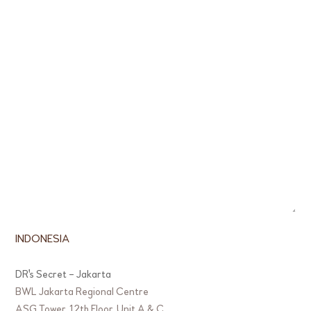
INDONESIA
DR's Secret – Jakarta
BWL Jakarta Regional Centre
ASG Tower, 12th Floor, Unit A & C