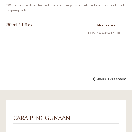
*Warna produk dapat berbeda karena adanya bahan alami. Kualitas produk tidak
terpengaruh.
30 ml / 1 fl oz
Dibuat di Singapura
POM NA 43241700001
KEMBALI KE PRODUK
CARA PENGGUNAAN