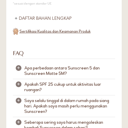
*sesuai dengan standar UE
DAFTAR BAHAN LENGKAP
Sertifikasi Kualitas dan Keamanan Produk
FAQ
Apa perbedaan antara Sunscreen 5 dan
+
Sunscreen Matte 5M?
Apakah SPF 25 cukup untuk aktivitas luar
+
Sunscreen 5 memberikan hasil akhir yang alami
ruangan?
Sunscreen Matte 5M
memberikan hasil akhir
matte yang segar dan memberikan kontrol
Saya selalu tinggal di dalam rumah pada siang
+
Ya. Umumnya, mengoleskan Sunscreen dengan
minyak yang lebih baik bagi mereka yang
hari. Apakah saya masih perlu menggunakan
SPF 25-30 secara bebas pada kulit dapat
memiliki kulit berminyak.
Sunscreen?
memberikan perlindungan yang cukup untuk
aktivitas di luar ruangan. Kami
Sunscreen 5 mengandung SPF 30 dengan
Seberapa sering saya harus mengoleskan
+
Ya, sinar UV juga bisa menembus jendela. Kami
merekomendasikan penggunaan Sunscreen 15
kembali Sunscreen dalam sehari?
rating PA+++. Sunscreen 5M mengandung SPF