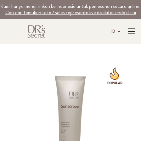
Kami hanya mengirimkan ke Indonesia untuk pemesanan secara online.
Cari dan temukan toko / sales representative disekitar anda disini
ID