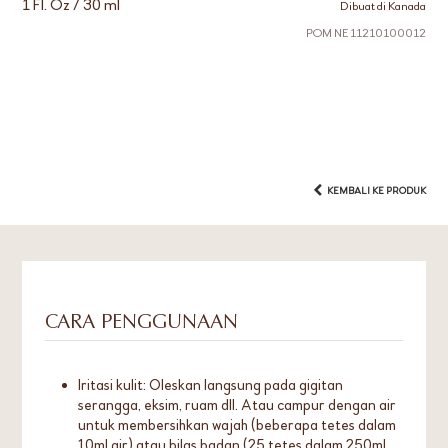
1 Fl. Oz / 30 ml
Dibuat di Kanada
POM NE 11210100012
KEMBALI KE PRODUK
CARA PENGGUNAAN
Iritasi kulit: Oleskan langsung pada gigitan
serangga, eksim, ruam dll. Atau campur dengan air
untuk membersihkan wajah (beberapa tetes dalam
10ml air) atau bilas badan (25 tetes dalam 250ml