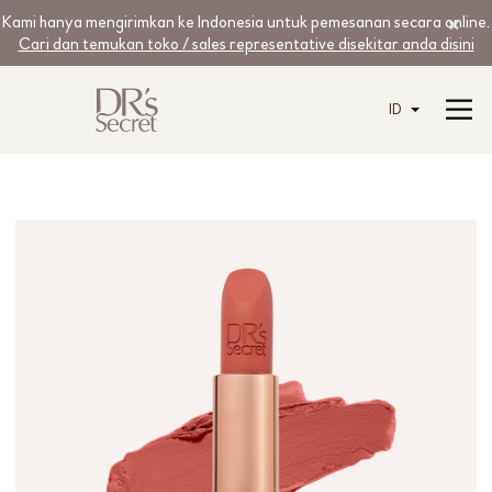
Kami hanya mengirimkan ke Indonesia untuk pemesanan secara online.
Cari dan temukan toko / sales representative disekitar anda disini
ID