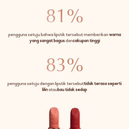
pengguna setuju bahwa lipstik tersebut memberikan
warna
yang sangat bagus
dan
cakupan tinggi
pengguna setuju dengan lipstik tersebut
tidak terasa seperti
lilin
atau
bau tidak sedap