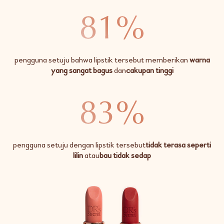
pengguna setuju bahwa lipstik tersebut memberikan
warna
yang sangat bagus
dan
cakupan tinggi
pengguna setuju dengan lipstik tersebut
tidak terasa seperti
lilin
atau
bau tidak sedap