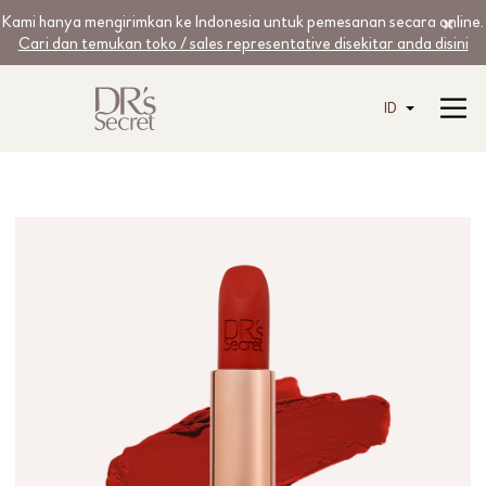
Kami hanya mengirimkan ke Indonesia untuk pemesanan secara online.
Cari dan temukan toko / sales representative disekitar anda disini
ID