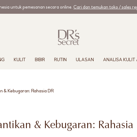
nesia untuk pemesanan secara online.
Cari dan temukan toko / sales rep
NG
KULIT
BIBIR
RUTIN
ULASAN
ANALISA KULIT 
n & Kebugaran: Rahasia DR
ntikan & Kebugaran: Rahasia