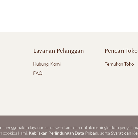
Layanan Pelanggan
Pencari Toko
Hubungi Kami
Temukan Toko
FAQ
menggunakan layanan situs web kami dan untuk meningkatkan pengalaman
Syarat dan Ke
 World.
n cookies kami,
Kebijakan Perlindungan Data Pribadi
, serta
Syarat dan K