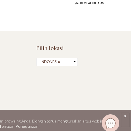
KEMBALI KE ATAS
Pilih lokasi
INDONESIA
x
 browsing Anda. Dengan terus menggunakan situs web ini, Anda
tentuan Penggunaan
|
Kebijakan Perlindungan Data Pribadi
|
Peta Situs
etentuan Penggunaan
.