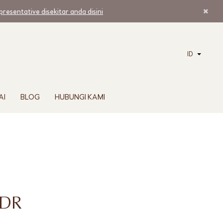
resentative disekitar anda disini
ID
AI
BLOG
HUBUNGI KAMI
 DR