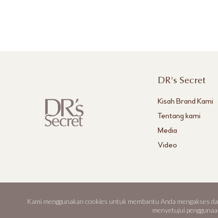
DR's Secret
Kisah Brand Kami
Tentang kami
Media
Video
Kami menggunakan cookies untuk membantu Anda mengakses dan 
DR's Secret, Aestier dan BWL adalah merek dagang terdaftar dari Best
menyetujui penggunaa
© Best World 2026. Seluruh hak cipta dilindungi.