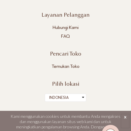
Layanan Pelanggan
Hubungi Kami
FAQ
Pencari Toko
Temukan Toko
Pilih lokasi
INDONESIA
Kami menggunakan cookies untuk membantu Anda mengakses
x
dan menggunakan layanan situs web kami dan untuk
meningkatkan pengalaman browsing Anda. Dengan terus
DR's Secret, Aestier dan BWL adalah merek dagang terdaftar dari Best World.