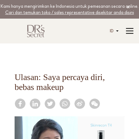
Kami hanya mengirimkan ke Indonesia untuk pemesanan secara online.
Cari dan temukan toko / sales representative disekitar anda disini
ID
Ulasan: Saya percaya diri,
bebas makeup